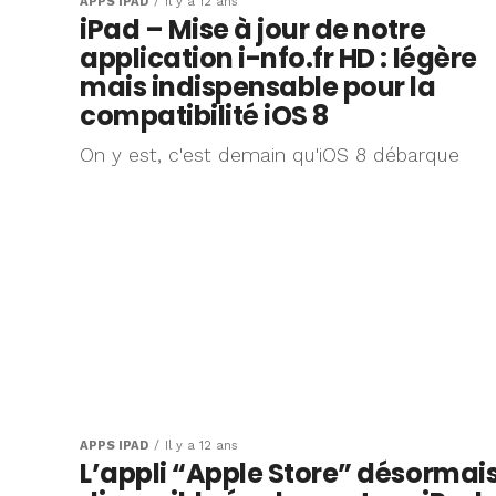
APPS IPAD
Il y a 12 ans
iPad – Mise à jour de notre
application i-nfo.fr HD : légère
mais indispensable pour la
compatibilité iOS 8
On y est, c'est demain qu'iOS 8 débarque
APPS IPAD
Il y a 12 ans
L’appli “Apple Store” désormai