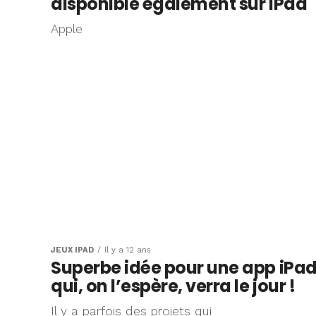
disponible également sur iPad
Apple
JEUX IPAD
Il y a 12 ans
Superbe idée pour une app iPa
qui, on l’espère, verra le jour !
Il y a parfois des projets qui