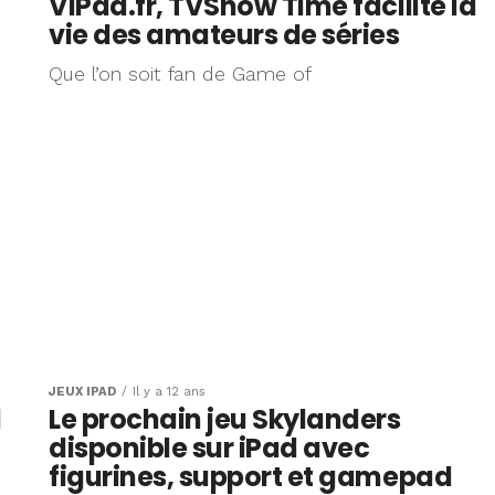
ViPad.fr, TVShow Time facilite la
vie des amateurs de séries
Que l’on soit fan de Game of
JEUX IPAD
Il y a 12 ans
d
Le prochain jeu Skylanders
disponible sur iPad avec
figurines, support et gamepad