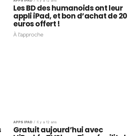
APPS IPAD
Il y a 12 ans
Les BD des humanoids ont leur
appli iPad, et bon d’achat de 20
euros offert !
À l’approche
APPS IPAD
Il y a 12 ans
s
Gratuit aujourd’hui avec