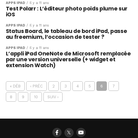
APPS IPAD
Il y a 11 ans
Test Polarr : L’éditeur photo poids plume sur
iOS
APPS IPAD
Il y a 11 ans
Status Board, le tableau de bord iPad, passe
au freemium, l’occasion de tester ?
APPS IPAD
Il y a 11 ans
L’appli iPad OneNote de Microsoft remplacée
par une version universelle (+ widget et
extension Watch)
« DÉB
‹ PRÉC
2
3
4
5
6
7
8
9
10
SUIV ›
𝕏