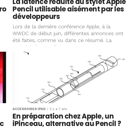
La latence réduite du stylet Apple
ro
Pencil utilisable aisément par les
développeurs
Lors de la dernière conférence Apple, à la
WWDC de début juin, différentes annonces ont
été faites, comme vu dans ce résumé. La
majorité d'entre elles...
ACCESSOIRES IPAD
Il y a 7 ans
En préparation chez Apple, un
ec
iPinceau, alternative au Pencil ?