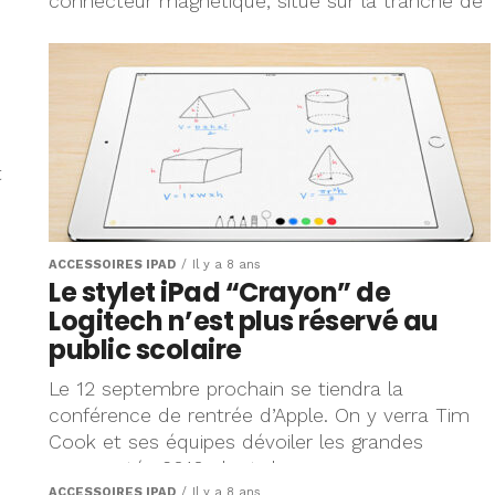
connecteur magnétique, situé sur la tranche de
l'appareil, qui se destine à l'Apple Pencil de
deuxième génération. Le nouveau...
t
ACCESSOIRES IPAD
Il y a 8 ans
Le stylet iPad “Crayon” de
Logitech n’est plus réservé au
public scolaire
Le 12 septembre prochain se tiendra la
conférence de rentrée d’Apple. On y verra Tim
Cook et ses équipes dévoiler les grandes
nouveautés 2018, dont de...
ACCESSOIRES IPAD
Il y a 8 ans