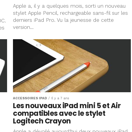
Apple a, il y a quelques mois, sorti un nouveau
stylet Apple Pencil, rechargeable sans-fil sur les
derniers iPad Pro. Vu la jeunesse de cette
DC.
version...
es
ACCESSOIRES IPAD
Il y a 7 ans
Les nouveaux iPad mini 5 et Air
compatibles avec le stylet
Logitech Crayon
Apple a dévoilé aujourd'hui deux nouveaux iPad,