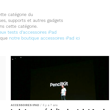
tte catégorie du
usses, supports et autres gadgets
s cette catégorie.
ux tests d’accessoires iPad
i que
notre boutique accessoires iPad ici
ACCESSOIRES IPAD
Il y a 7 ans