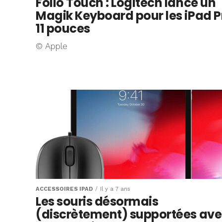
Folio Touch : Logitech lance un
Magik Keyboard pour les iPad P
11 pouces
© Apple
ACCESSOIRES IPAD
Il y a 7 ans
Les souris désormais
(discrètement) supportées av