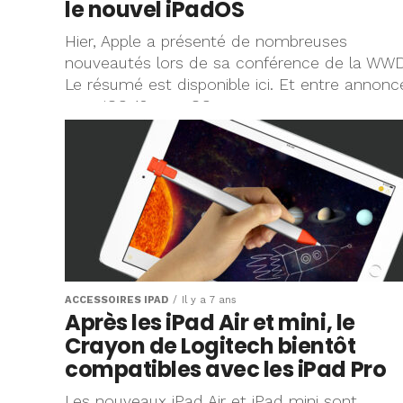
le nouvel iPadOS
Hier, Apple a présenté de nombreuses
nouveautés lors de sa conférence de la WW
Le résumé est disponible ici. Et entre annonc
pour iOS 13, macOS...
ACCESSOIRES IPAD
Il y a 7 ans
Après les iPad Air et mini, le
Crayon de Logitech bientôt
compatibles avec les iPad Pro
Les nouveaux iPad Air et iPad mini sont