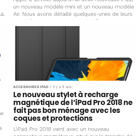
un nouveau modèle mini et un nouveau modèle
à.
Air. Nous avons détaillé quelques-unes de leurs
caractéristiques importantes ici. Et...
ACCESSOIRES IPAD
Il y a 8 ans
Le nouveau stylet à recharge
magnétique de l’iPad Pro 2018 ne
fait pas bon ménage avec les
ne
coques et protections
a
L'iPad Pro 2018 vient avec un nouveau