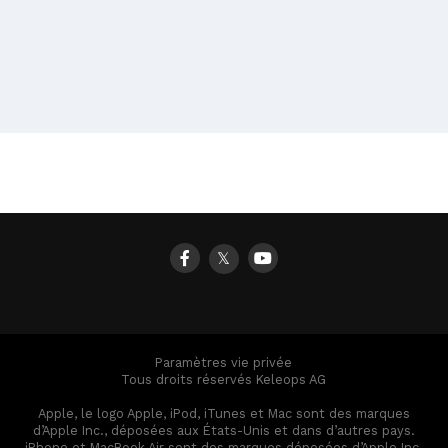
𝕏
Paramètres vie privée
Tous droits réservés Keleops AG
Apple, le logo Apple, iPod, iTunes et Mac sont des marques
d’Apple Inc., déposées aux États-Unis et dans d’autres pays.
iPhone et MacBook Air sont des marques déposées d’Apple Inc.