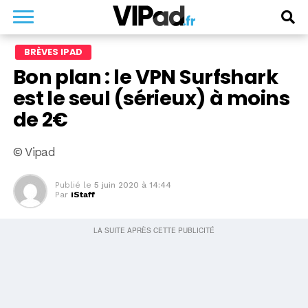
BRÈVES IPAD
Bon plan : le VPN Surfshark
est le seul (sérieux) à moins
de 2€
© Vipad
Publié le
5 juin 2020 à 14:44
Par
iStaff