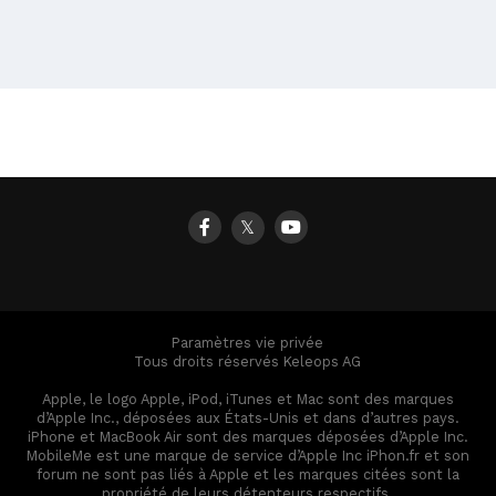
𝕏
Paramètres vie privée
Tous droits réservés Keleops AG
Apple, le logo Apple, iPod, iTunes et Mac sont des marques
d’Apple Inc., déposées aux États-Unis et dans d’autres pays.
iPhone et MacBook Air sont des marques déposées d’Apple Inc.
MobileMe est une marque de service d’Apple Inc iPhon.fr et son
forum ne sont pas liés à Apple et les marques citées sont la
propriété de leurs détenteurs respectifs.