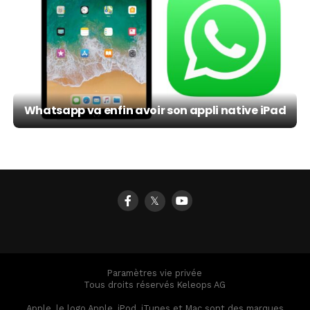
Whatsapp va enfin avoir son appli native iPad
𝕏
Paramètres vie privée
Tous droits réservés Keleops AG
Apple, le logo Apple, iPod, iTunes et Mac sont des marques