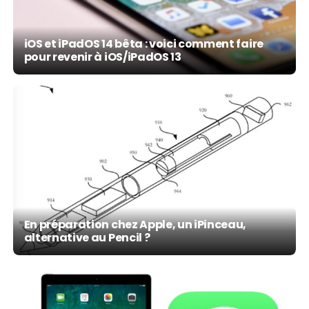
iOS et iPadOS 14 bêta : voici comment faire
pour revenir à iOS/iPadOS 13
En préparation chez Apple, un iPinceau,
alternative au Pencil ?