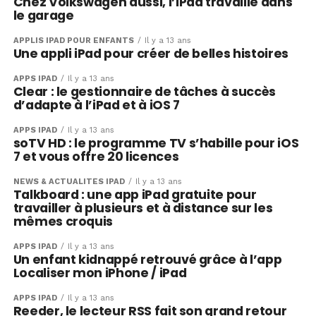
Chez Volkswagen aussi, l’iPad travaille dans
le garage
APPLIS IPAD POUR ENFANTS
Il y a 13 ans
Une appli iPad pour créer de belles histoires
APPS IPAD
Il y a 13 ans
Clear : le gestionnaire de tâches à succès
d’adapte à l’iPad et à iOS 7
APPS IPAD
Il y a 13 ans
soTV HD : le programme TV s’habille pour iOS
7 et vous offre 20 licences
NEWS & ACTUALITÉS IPAD
Il y a 13 ans
Talkboard : une app iPad gratuite pour
travailler à plusieurs et à distance sur les
mêmes croquis
APPS IPAD
Il y a 13 ans
Un enfant kidnappé retrouvé grâce à l’app
Localiser mon iPhone / iPad
APPS IPAD
Il y a 13 ans
Reeder, le lecteur RSS fait son grand retour