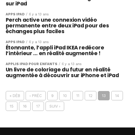
sur iPad
APPS IPAD
Il y a 13 ans
Perch active une connexion vidéo
permanente entre deux iPad pour des
échanges plus faciles
APPS IPAD
Il y a 13 ans
Étonnante, l’appli iPad IKEA redécore
l’intèrieur … en réalité augmentée !
APPLIS IPAD POUR ENFANTS
Il y a 13 ans
Un livre de coloriage du futur en réalité
augmentée à découvrir sur iPhone et iPad
« DÉB
‹ PRÉC
9
10
11
12
13
14
15
16
17
SUIV ›