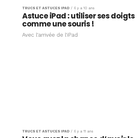
consulte une page web sur son iPhone,...
TRUCS ET ASTUCES IPAD
Il y a 10 ans
Astuce iPad : utiliser ses doigts
comme une souris !
Avec l'arrivée de l'iPad
TRUCS ET ASTUCES IPAD
Il y a 11 ans