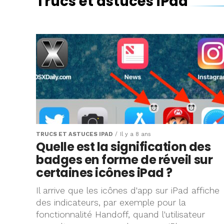
Trucs et astuces iPad
TRUCS ET ASTUCES IPAD
Il y a 8 ans
Quelle est la signification des
badges en forme de réveil sur
certaines icônes iPad ?
Il arrive que les icônes d'app sur iPad affiche
des indicateurs, par exemple pour la
fonctionnalité Handoff, quand l'utilisateur