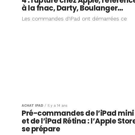
4 : rupture chez Apple, référenc
à la fnac, Darty, Boulanger…
Les commandes d'iPad ont démarrées ce
ACHAT IPAD
Il y a 14 ans
Pré-commandes de l’iPad mini
et de l’iPad Rétina : l’Apple Stor
se prépare