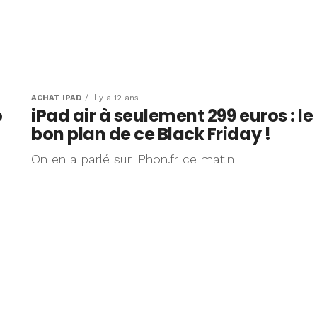
ACHAT IPAD
Il y a 12 ans
o
iPad air à seulement 299 euros : le
bon plan de ce Black Friday !
On en a parlé sur iPhon.fr ce matin