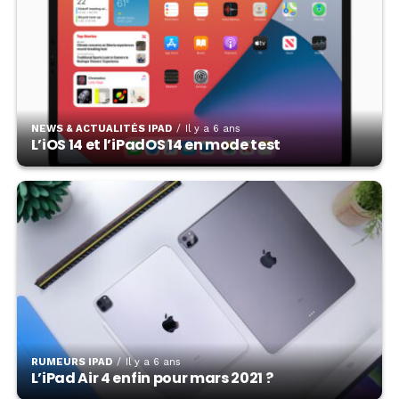
NEWS & ACTUALITÉS IPAD
Il y a 6 ans
L’iOS 14 et l’iPadOS 14 en mode test
RUMEURS IPAD
Il y a 6 ans
L’iPad Air 4 enfin pour mars 2021 ?