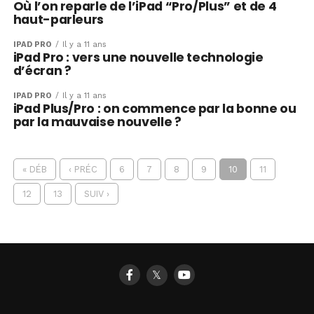
Où l’on reparle de l’iPad “Pro/Plus” et de 4
haut-parleurs
IPAD PRO
Il y a 11 ans
iPad Pro : vers une nouvelle technologie
d’écran ?
IPAD PRO
Il y a 11 ans
iPad Plus/Pro : on commence par la bonne ou
par la mauvaise nouvelle ?
« DÉB
‹ PRÉC
6
7
8
9
10
11
12
13
SUIV ›
𝕏