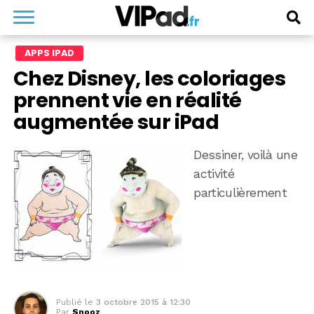
APPS IPAD
Chez Disney, les coloriages
prennent vie en réalité
augmentée sur iPad
Dessiner, voilà une
activité
particulièrement
Publié le
3 octobre 2015 à 12:30
Par
Snooz