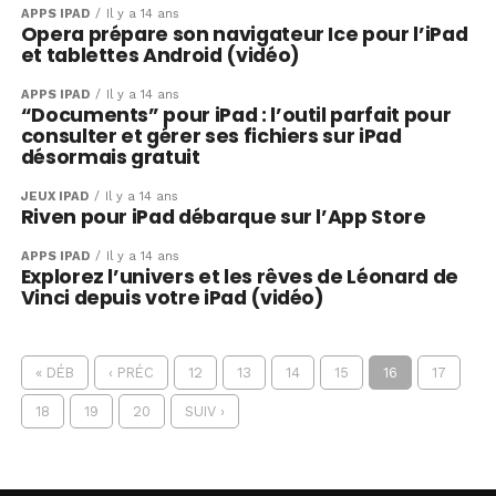
APPS IPAD
Il y a 14 ans
Opera prépare son navigateur Ice pour l’iPad
et tablettes Android (vidéo)
APPS IPAD
Il y a 14 ans
“Documents” pour iPad : l’outil parfait pour
consulter et gérer ses fichiers sur iPad
désormais gratuit
JEUX IPAD
Il y a 14 ans
Riven pour iPad débarque sur l’App Store
APPS IPAD
Il y a 14 ans
Explorez l’univers et les rêves de Léonard de
Vinci depuis votre iPad (vidéo)
« DÉB
‹ PRÉC
12
13
14
15
16
17
18
19
20
SUIV ›