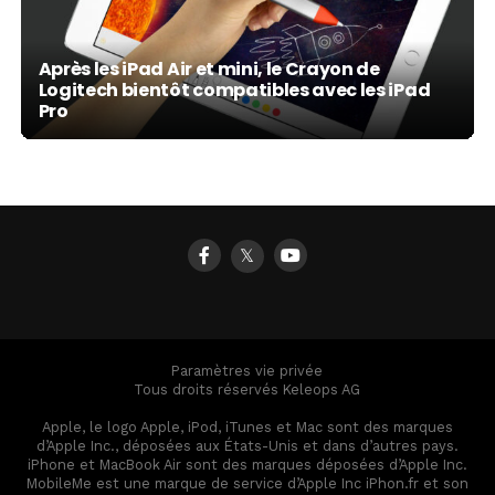
Après les iPad Air et mini, le Crayon de
Logitech bientôt compatibles avec les iPad
Pro
𝕏
Paramètres vie privée
Tous droits réservés Keleops AG
Apple, le logo Apple, iPod, iTunes et Mac sont des marques
d’Apple Inc., déposées aux États-Unis et dans d’autres pays.
iPhone et MacBook Air sont des marques déposées d’Apple Inc.
MobileMe est une marque de service d’Apple Inc iPhon.fr et son