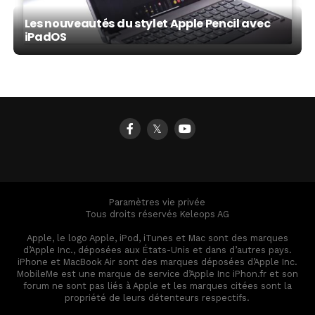
Les nouveautés du stylet Apple Pencil avec
iPadOS
𝕏
Paramètres vie privée
Tous droits réservés Keleops AG
Apple, le logo Apple, iPod, iTunes et Mac sont des marques
d’Apple Inc., déposées aux États-Unis et dans d’autres pays.
iPhone et MacBook Air sont des marques déposées d’Apple Inc.
MobileMe est une marque de service d’Apple Inc iPhon.fr et son
forum ne sont pas liés à Apple et les marques citées sont la
propriété de leurs détenteurs respectifs.