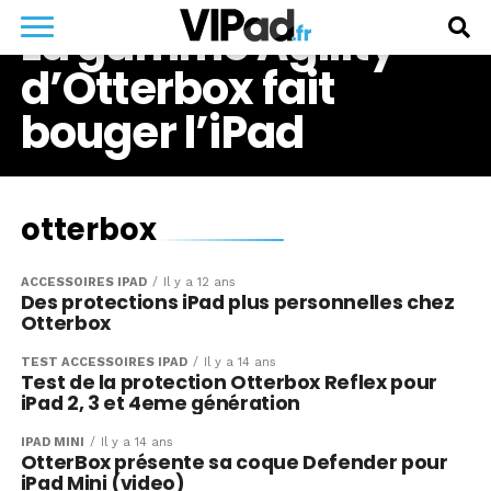
La gamme Agility
d’Otterbox fait
bouger l’iPad
otterbox
ACCESSOIRES IPAD
Il y a 12 ans
Des protections iPad plus personnelles chez
Otterbox
TEST ACCESSOIRES IPAD
Il y a 14 ans
Test de la protection Otterbox Reflex pour
iPad 2, 3 et 4eme génération
IPAD MINI
Il y a 14 ans
OtterBox présente sa coque Defender pour
iPad Mini (video)