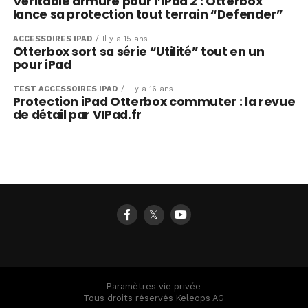
Véritable armure pour l’iPad 2 : Otterbox
lance sa protection tout terrain “Defender”
ACCESSOIRES IPAD
Il y a 15 ans
Otterbox sort sa série “Utilité” tout en un
pour iPad
TEST ACCESSOIRES IPAD
Il y a 16 ans
Protection iPad Otterbox commuter : la revue
de détail par VIPad.fr
𝕏
Paramètres vie privée
Tous droits réservés Keleops AG