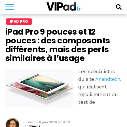
IPAD PRO
iPad Pro 9 pouces et 12
pouces : des composants
différents, mais des perfs
similaires à l’usage
Les spécialistes
du site
Anandtech
,
qui réalisent
régulièrement du
test de
Publié le
6 juin 2016 à 16:30
Par
Snooz