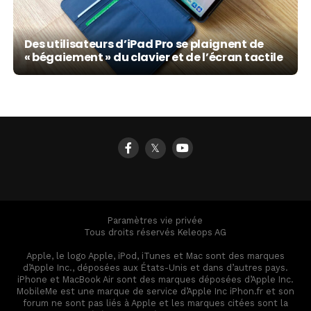
Des utilisateurs d’iPad Pro se plaignent de
« bégaiement » du clavier et de l’écran tactile
𝕏
Paramètres vie privée
Tous droits réservés Keleops AG
Apple, le logo Apple, iPod, iTunes et Mac sont des marques
d’Apple Inc., déposées aux États-Unis et dans d’autres pays.
iPhone et MacBook Air sont des marques déposées d’Apple Inc.
MobileMe est une marque de service d’Apple Inc iPhon.fr et son
forum ne sont pas liés à Apple et les marques citées sont la