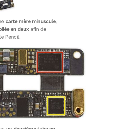
une
carte mère minuscule
,
pliée en deux
afin de
e Pencil.
che un
deuxième tube en