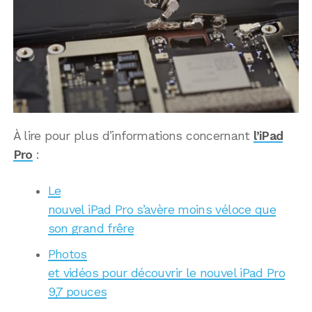
À lire pour plus d’informations concernant
l’iPad
Pro
:
Le
nouvel iPad Pro s’avère moins véloce que
son grand frêre
Photos
et vidéos pour découvrir le nouvel iPad Pro
9,7 pouces