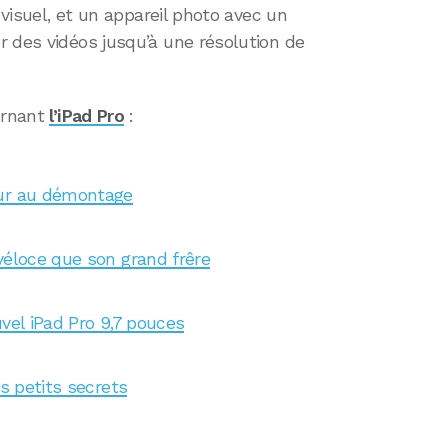
 visuel, et un appareil photo avec un
r des vidéos jusqu’à une résolution de
cernant
l’iPad Pro
:
our au démontage
véloce que son grand frêre
uvel iPad Pro 9,7 pouces
es petits secrets