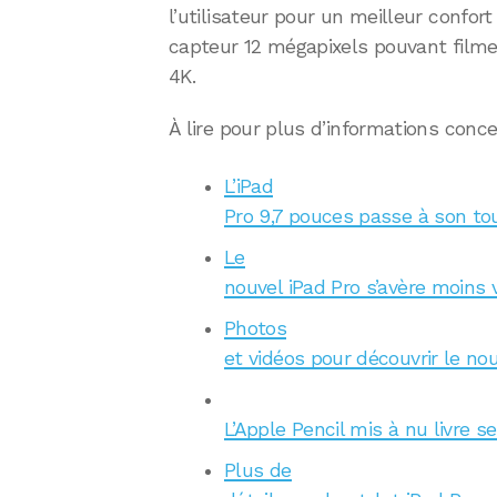
l’utilisateur pour un meilleur confort
capteur 12 mégapixels pouvant filme
4K.
À lire pour plus d’informations con
L’iPad
Pro 9,7 pouces passe à son t
Le
nouvel iPad Pro s’avère moins 
Photos
et vidéos pour découvrir le no
L’Apple Pencil mis à nu livre s
Plus de