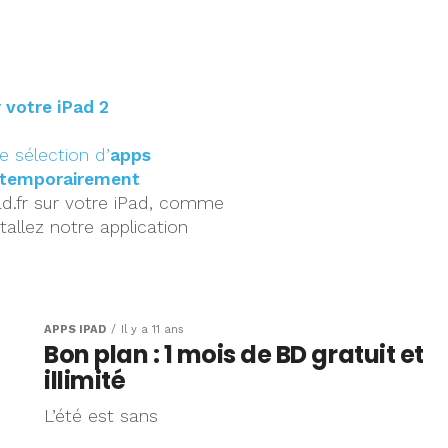
 votre iPad 2
 sélection d’
apps
 temporairement
d.fr sur votre iPad, comme
tallez notre application
APPS IPAD
Il y a 11 ans
Bon plan : 1 mois de BD gratuit et
illimité
L’été est sans