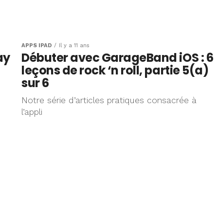
APPS IPAD
Il y a 11 ans
ay
Débuter avec GarageBand iOS : 6
leçons de rock ‘n roll, partie 5(a)
sur 6
Notre série d’articles pratiques consacrée à
l’appli