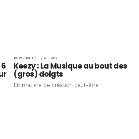
APPS IPAD
Il y a 11 ans
 6
Keezy : La Musique au bout des
ur
(gros) doigts
En matière de création peut-être