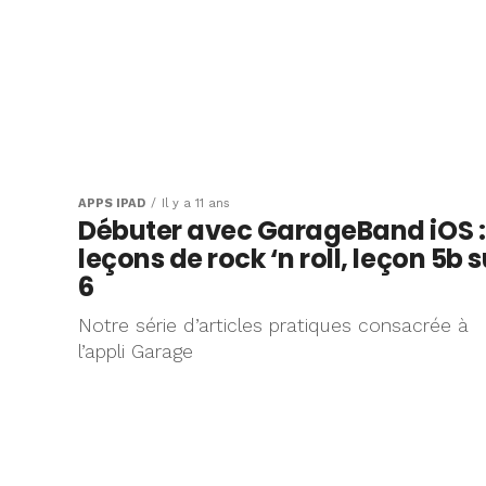
APPS IPAD
Il y a 11 ans
Débuter avec GarageBand iOS :
leçons de rock ‘n roll, leçon 5b s
6
Notre série d’articles pratiques consacrée à
l’appli Garage