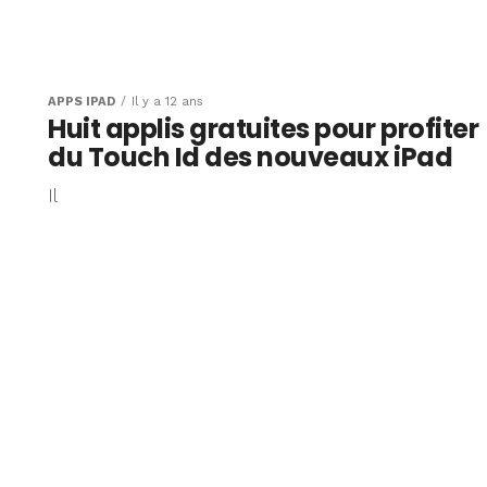
APPS IPAD
Il y a 12 ans
Huit applis gratuites pour profiter
du Touch Id des nouveaux iPad
Il