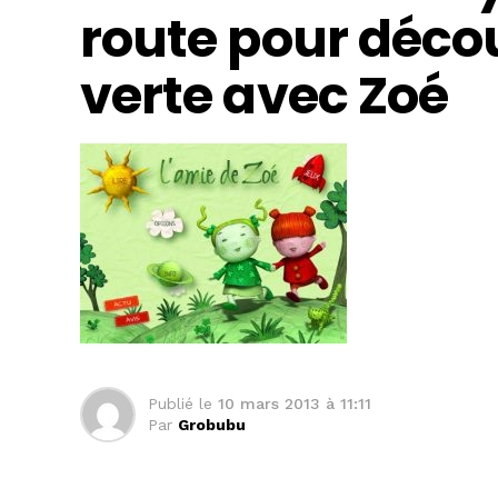
route pour décou
verte avec Zoé
Publié le
10 mars 2013 à 11:11
Par
Grobubu