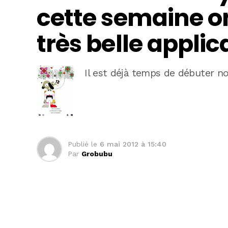
cette semaine o
très belle applic
Il est déjà temps de débuter n
Publié le
6 mai 2012 à 15:40
Par
Grobubu