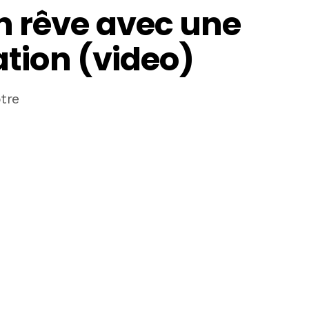
n rêve avec une
ation (video)
otre