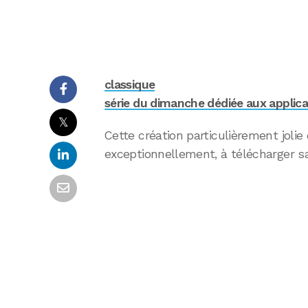
classique
série du dimanche dédiée aux applic
𝕏
Cette création particulièrement jolie 
exceptionnellement, à télécharger s