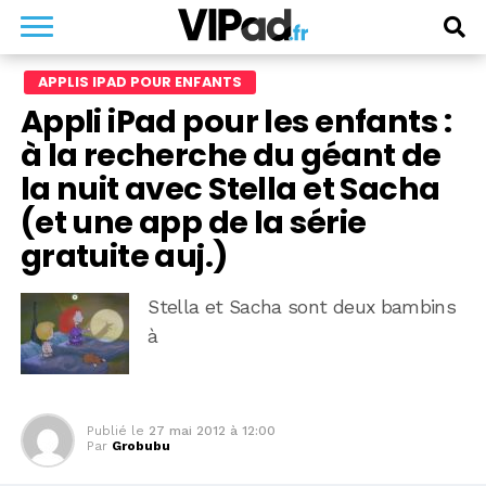
APPLIS IPAD POUR ENFANTS
Appli iPad pour les enfants :
à la recherche du géant de
la nuit avec Stella et Sacha
(et une app de la série
gratuite auj.)
Stella et Sacha sont deux bambins
à
Publié le
27 mai 2012 à 12:00
Par
Grobubu