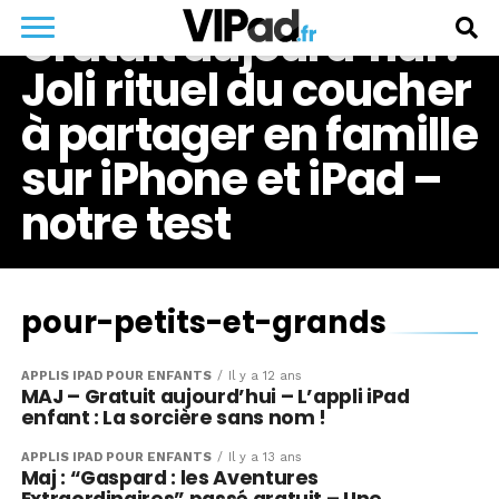
Gratuit aujourd’hui :
Joli rituel du coucher
à partager en famille
sur iPhone et iPad –
notre test
pour-petits-et-grands
APPLIS IPAD POUR ENFANTS
Il y a 12 ans
MAJ – Gratuit aujourd’hui – L’appli iPad
enfant : La sorcière sans nom !
APPLIS IPAD POUR ENFANTS
Il y a 13 ans
Maj : “Gaspard : les Aventures