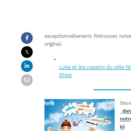
exceptionnellement. Retrouvez notre 
original.
𝕏
Luka et les copains du pôle Nor
Store
Souv
_
dan
notr
ici