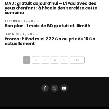
MAJ : gratuit aujourd’hui – L’iPad avec des
yeux d’enfant : à l’école des sorcière cette
semaine
APPS IPAD
Il y a 11 ans
Bon plan : 1 mois de BD gratuit et illimité
IPAD MINI
Il y a 11 ans
Promo : l’iPad mini 2 32 Go au prix du 16 Go
actuellement
1
2
3
4
5
SUIV ›
𝕏