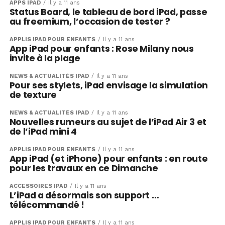
APPS IPAD
Il y a 11 ans
Status Board, le tableau de bord iPad, passe
au freemium, l’occasion de tester ?
APPLIS IPAD POUR ENFANTS
Il y a 11 ans
App iPad pour enfants : Rose Milany nous
invite à la plage
NEWS & ACTUALITÉS IPAD
Il y a 11 ans
Pour ses stylets, iPad envisage la simulation
de texture
NEWS & ACTUALITÉS IPAD
Il y a 11 ans
Nouvelles rumeurs au sujet de l’iPad Air 3 et
de l’iPad mini 4
APPLIS IPAD POUR ENFANTS
Il y a 11 ans
App iPad (et iPhone) pour enfants : en route
pour les travaux en ce Dimanche
ACCESSOIRES IPAD
Il y a 11 ans
L’iPad a désormais son support …
télécommandé !
APPLIS IPAD POUR ENFANTS
Il y a 11 ans