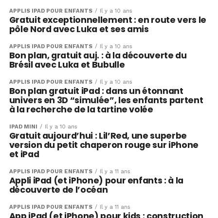
APPLIS IPAD POUR ENFANTS
Il y a 10 ans
Gratuit exceptionnellement : en route vers le
pôle Nord avec Luka et ses amis
APPLIS IPAD POUR ENFANTS
Il y a 10 ans
Bon plan, gratuit auj. : à la découverte du
Brésil avec Luka et Bubulle
APPLIS IPAD POUR ENFANTS
Il y a 10 ans
Bon plan gratuit iPad : dans un étonnant
univers en 3D “simulée”, les enfants partent
à la recherche de la tartine volée
IPAD MINI
Il y a 10 ans
Gratuit aujourd’hui : Lil’Red, une superbe
version du petit chaperon rouge sur iPhone
et iPad
APPLIS IPAD POUR ENFANTS
Il y a 11 ans
Appli iPad (et iPhone) pour enfants : à la
découverte de l’océan
APPLIS IPAD POUR ENFANTS
Il y a 11 ans
App iPad (et iPhone) pour kids : construction