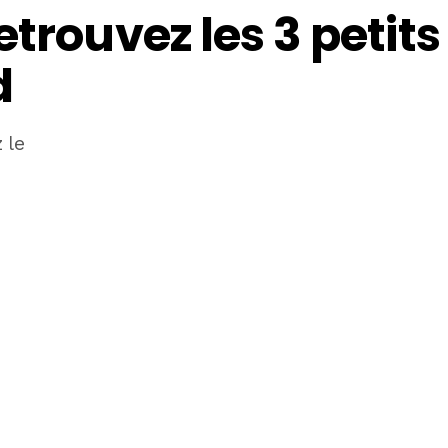
trouvez les 3 petits
d
 le