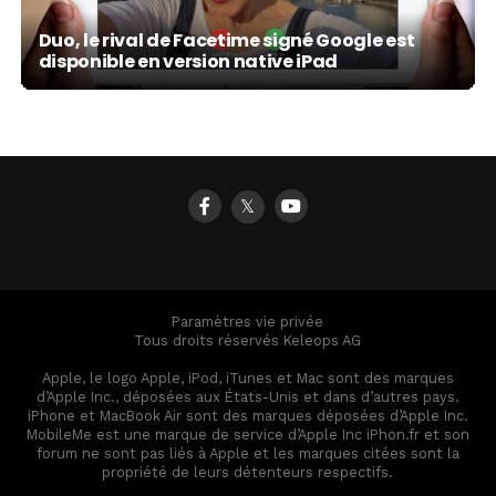
Duo, le rival de Facetime signé Google est
disponible en version native iPad
𝕏
Paramètres vie privée
Tous droits réservés Keleops AG
Apple, le logo Apple, iPod, iTunes et Mac sont des marques
d’Apple Inc., déposées aux États-Unis et dans d’autres pays.
iPhone et MacBook Air sont des marques déposées d’Apple Inc.
MobileMe est une marque de service d’Apple Inc iPhon.fr et son
forum ne sont pas liés à Apple et les marques citées sont la
propriété de leurs détenteurs respectifs.