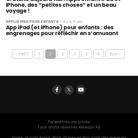
iPhone, des “petites choses” et un beau
voyage !
APPLIS IPAD POUR ENFANTS
Il y a 11 ans
App iPad (et iPhone) pour enfants : des
engrenages pour réfléchir en s’amusant
‹ PRÉC
1
2
3
4
5
6
SUIV ›
𝕏
Paramètres vie privée
Tous droits réservés Keleops AG
Apple, le logo Apple, iPod, iTunes et Mac sont des marques