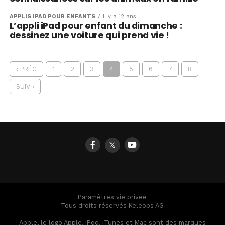
APPLIS IPAD POUR ENFANTS
Il y a 12 ans
L’appli iPad pour enfant du dimanche :
dessinez une voiture qui prend vie !
‹ PRÉC
1
2
3
4
5
6
7
8
SUIV ›
𝕏
Paramètres vie privée
Tous droits réservés Keleops AG
Apple, le logo Apple, iPod, iTunes et Mac sont des marques