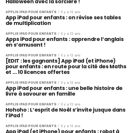
Halloween avec la sorcière !
APPLIS IPAD POUR ENFANTS
Il y a 12 ans
App iPad pour enfants : on révise ses tables
de multiplication
APPLIS IPAD POUR ENFANTS
Il y a 12 ans
Apps iPad pour enfants : apprendre l’anglais
en s’amusant !
APPLIS IPAD POUR ENFANTS
Il y a 12 ans
[EDIT : les gagnants] App iPad (et iPhone)
pour enfants : en route pour la cité des Maths
et … 10 licences offertes
APPLIS IPAD POUR ENFANTS
Il y a 12 ans
App iPad pour enfants : une belle histoire de
livre à savourer en famille
APPLIS IPAD POUR ENFANTS
Il y a 12 ans
Hohoho : L’esprit de Noël s’invite jusque dans
l’iPad !
APPLIS IPAD POUR ENFANTS
Il y a 12 ans
App iPad (et iPhone) pour enfants : robot à