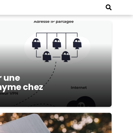
 une
onyme chez