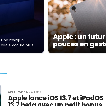
Apple : un futur
e une marque
pouces en gest
elle a écoulé plus...
APPS IPAD
Il y a 6 ans
Apple lance iOS 13.7 et iPadOS
13.7 beta avec un petit bonus