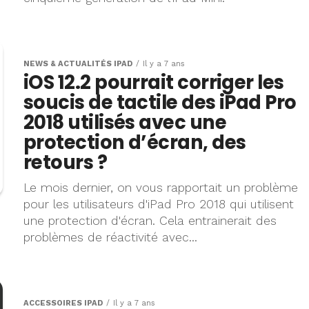
NEWS & ACTUALITÉS IPAD
Il y a 7 ans
iOS 12.2 pourrait corriger les
soucis de tactile des iPad Pro
2018 utilisés avec une
protection d’écran, des
retours ?
Le mois dernier, on vous rapportait un problème
pour les utilisateurs d'iPad Pro 2018 qui utilisent
une protection d'écran. Cela entrainerait des
problèmes de réactivité avec...
ACCESSOIRES IPAD
Il y a 7 ans