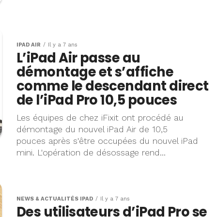
IPAD AIR
Il y a 7 ans
L’iPad Air passe au
démontage et s’affiche
comme le descendant direct
de l’iPad Pro 10,5 pouces
Les équipes de chez iFixit ont procédé au
démontage du nouvel iPad Air de 10,5
pouces après s'être occupées du nouvel iPad
mini. L'opération de désossage rend...
NEWS & ACTUALITÉS IPAD
Il y a 7 ans
Des utilisateurs d’iPad Pro se