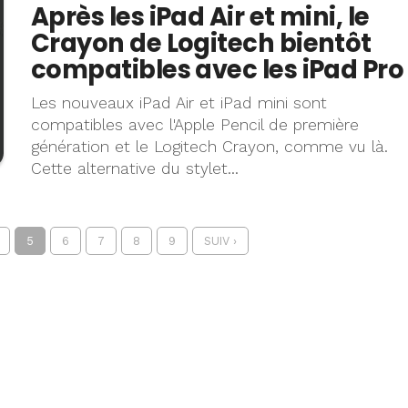
Après les iPad Air et mini, le
Crayon de Logitech bientôt
compatibles avec les iPad Pro
Les nouveaux iPad Air et iPad mini sont
compatibles avec l'Apple Pencil de première
génération et le Logitech Crayon, comme vu là.
Cette alternative du stylet...
5
6
7
8
9
SUIV ›