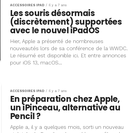
ACCESSOIRES IPAD
Il y a 7 ans
Les souris désormais
(discrètement) supportées
avec le nouvel iPadOS
Hier, Apple a présenté de nombreuses
nouveautés lors de sa conférence de la WWDC.
Le résumé est disponible ici. Et entre annonces
pour iOS 13, macOS...
ACCESSOIRES IPAD
Il y a 7 ans
En préparation chez Apple,
un iPinceau, alternative au
Pencil ?
Apple a, il y a quelques mois, sorti un nouveau