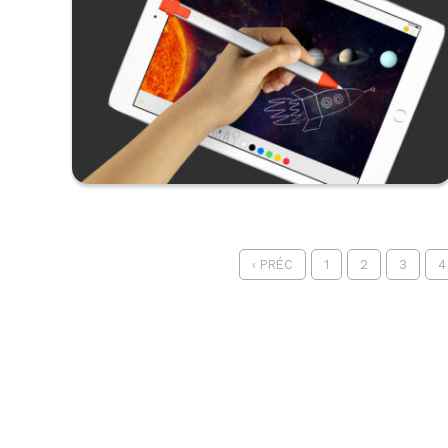
‹ PRÉC
1
2
3
4