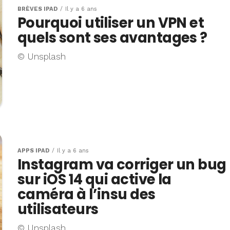
BRÈVES IPAD
Il y a 6 ans
Pourquoi utiliser un VPN et
quels sont ses avantages ?
© Unsplash
APPS IPAD
Il y a 6 ans
Instagram va corriger un bug
sur iOS 14 qui active la
caméra à l’insu des
utilisateurs
© Unsplash