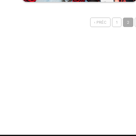
‹ PRÉC
1
2