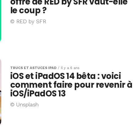
offre de RED by SFR vaut-elle
le coup ?
© RED by SFR
TRUCS ET ASTUCES IPAD
Il y a 6 ans
iOS et iPadOS 14 bêta : voici
comment faire pour revenir à
iOS/iPadOS 13
© Unsplash