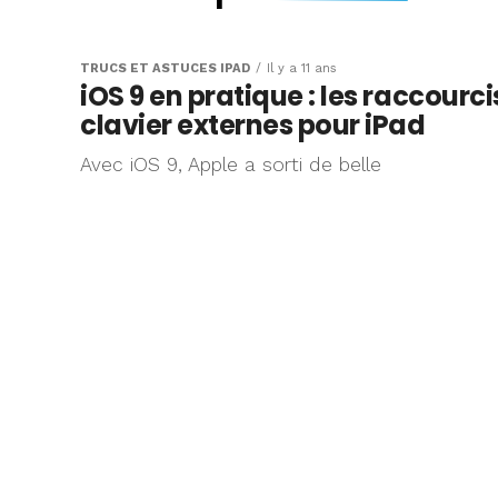
Voici comment te
petit-clavier flo
TRUCS ET ASTUCES IPAD
Il y a 11 ans
iOS 9 en pratique : les raccourci
caché dans iOS 1
clavier externes pour iPad
Avec iOS 9, Apple a sorti de belle
Il y a quelques semaines, un dévelo