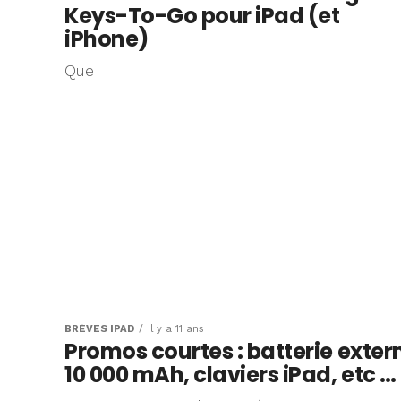
Keys-To-Go pour iPad (et
iPhone)
Que
BRÈVES IPAD
Il y a 11 ans
Promos courtes : batterie exter
10 000 mAh, claviers iPad, etc …