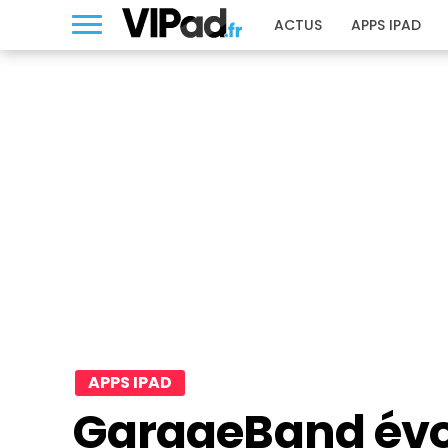
ACTUS
APPS IPAD
APPS IPAD
GarageBand évol