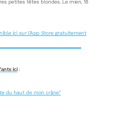
ères petites têtes blondes. Le mien, 18
ible ici sur l’App Store gratuitement
ants ici
:
onte du haut de mon crâne"