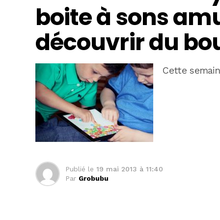
boite à sons amu
découvrir du bou
Cette semain
Publié le
19 mai 2013 à 11:40
Par
Grobubu