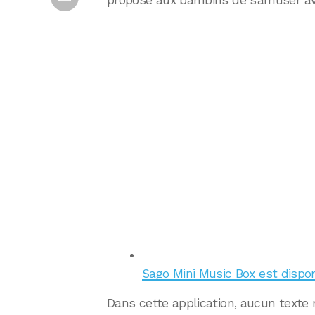
propose aux bambins de s’amuser ave
Sago Mini Music Box est disponi
Dans cette application, aucun texte n