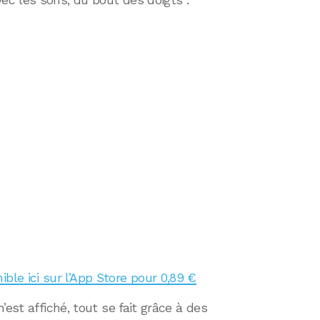
c les sons, du bout des doigts :
ble ici sur l’App Store pour 0,89 €
’est affiché, tout se fait grâce à des