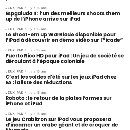
JEUX IPAD
Il y a 15 ans
Espgaluda II : l’un des meilleurs shoots them
up de l’iPhone arrive sur iPad
JEUX IPAD
Il y a 15 ans
Le shoot-em up WarBlade disponible pour
l’iPad à découvrir en démo vidéo sur l'”icade”
JEUX IPAD
Il y a 15 ans
Puerto Rico HD pour iPad : Un jeu de société se
déroulant à l’époque coloniale
JEUX IPAD
Il y a 15 ans
C’est les soldes d’été sur les jeux iPad chez
EA : la liste des réductions
JEUX IPAD
Il y a 15 ans
Roboto : le retour de la plates formes sur
iPhone et iPad
JEUX IPAD
Il y a 15 ans
Le jeu Crabitron sur iPad vous proposera
d’incarner un crabe géant et de croquer de