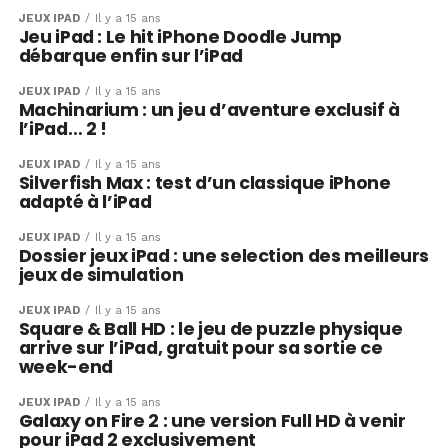
JEUX IPAD
Il y a 15 ans
Jeu iPad : Le hit iPhone Doodle Jump
débarque enfin sur l’iPad
JEUX IPAD
Il y a 15 ans
Machinarium : un jeu d’aventure exclusif à
l’iPad… 2 !
JEUX IPAD
Il y a 15 ans
Silverfish Max : test d’un classique iPhone
adapté à l’iPad
JEUX IPAD
Il y a 15 ans
Dossier jeux iPad : une selection des meilleurs
jeux de simulation
JEUX IPAD
Il y a 15 ans
Square & Ball HD : le jeu de puzzle physique
arrive sur l’iPad, gratuit pour sa sortie ce
week-end
JEUX IPAD
Il y a 15 ans
Galaxy on Fire 2 : une version Full HD à venir
pour iPad 2 exclusivement