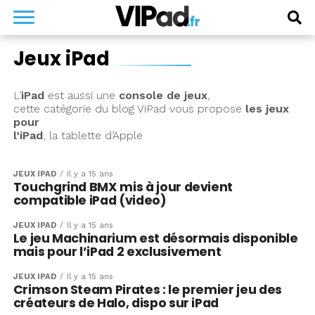
Jeux iPad
L’
iPad
est aussi une
console de jeux
,
cette catégorie du blog ViPad vous propose
les jeux
pour
l’iPad
, la tablette d’Apple
JEUX IPAD
Il y a 15 ans
Touchgrind BMX mis à jour devient
compatible iPad (video)
JEUX IPAD
Il y a 15 ans
Le jeu Machinarium est désormais disponible
mais pour l’iPad 2 exclusivement
JEUX IPAD
Il y a 15 ans
Crimson Steam Pirates : le premier jeu des
créateurs de Halo, dispo sur iPad