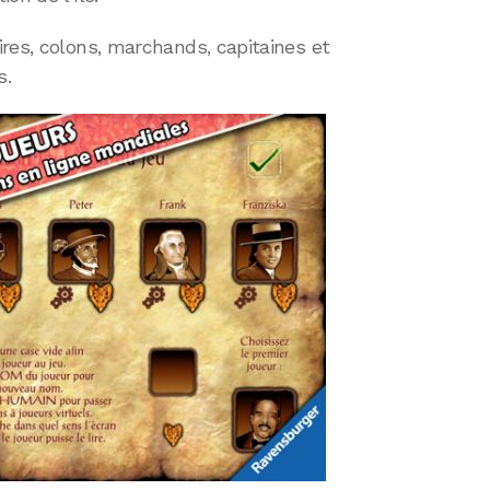
res, colons, marchands, capitaines et
s.