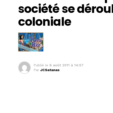
société se dérou
coloniale
Publié le
6 août 2011 à 14:57
Par
JCSatanas