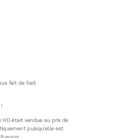
us fait de l’œil
!
ds HD était vendue au prix de
stiquement puisqu’elle est
9 euros.