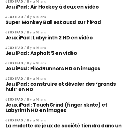
JEUX IPAD
Il y a 16 ans
Jeu iPad : Air Hockey à deux en vidéo
JEUX IPAD
Il y a 16 ans
Super Monkey Ball est aussi sur l’iPad
JEUX IPAD
Il y a 16 ans
Jeux iPad : Labyrinth 2 HD en vidéo
JEUX IPAD
Il y a 16 ans
Jeu iPad : Asphalt 5 en vidéo
JEUX IPAD
Il y a 16 ans
Jeu iPad : FiledRunners HD en images
JEUX IPAD
Il y a 16 ans
Jeu iPad : construire et dévaler des ‘grands
huit’ en HD
JEUX IPAD
Il y a 16 ans
Jeux iPad : TouchGrind (finger skate) et
Labyrinth HD en images
JEUX IPAD
Il y a 16 ans
La malette de jeux de société tiendra dans un