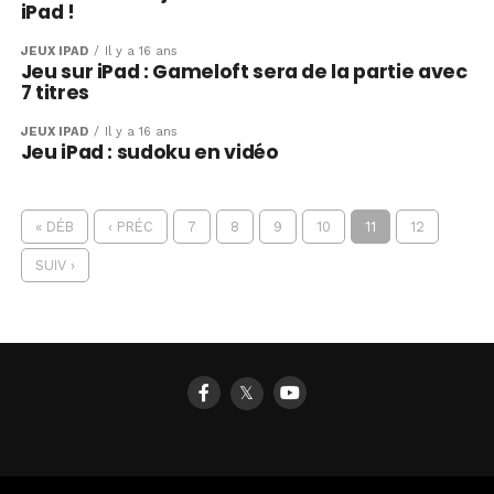
iPad !
JEUX IPAD
Il y a 16 ans
Jeu sur iPad : Gameloft sera de la partie avec
7 titres
JEUX IPAD
Il y a 16 ans
Jeu iPad : sudoku en vidéo
« DÉB
‹ PRÉC
7
8
9
10
11
12
SUIV ›
𝕏