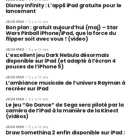
Disney Infinity : L’appli iPad gratuite pour le
lancement
JEUX IPAD
Il y a 13 ans
Bon plan : gratuit aujourd’hui (maj) – Star
Wars Pinball iPhone/iPad, que la force du
flipper soit avec vous ! (video)
JEUX IPAD
Il y a 13 ans
L’excellent jeu Dark Nebula désormais
disponible sur iPad (et adapté à l’écran 4
pouces de l’iPhone 5)
JEUX IPAD
Il y a 13 ans
L’ambiance musicale de l’univers Rayman à
recréer sur iPad
JEUX IPAD
Il y a 13 ans
Le jeu “Go Dance” de Sega sera piloté par la
caméra de l’iPad à la manière de la Kinect
(vidéos)
JEUX IPAD
Il y a 13 ans
Draw Something 2 enfin disponible sur iPad :