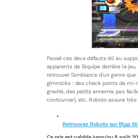
Passé ces deux défauts dû au suppor
apparents de l’équipe derrière le jeu,
retrouver l’ambiance d’un genre que l
gimmicks : des check points de mi-ni
gravité, des petits ennemis pas facile
contourner), etc. Roboto assure très
Retrouvez Roboto sur l’App St
Ce prix est valable jusqu’au 8 août 201