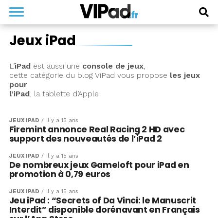
Jeux iPad
L’
iPad
est aussi une
console de jeux
,
cette catégorie du blog ViPad vous propose
les jeux
pour
l’iPad
, la tablette d’Apple
JEUX IPAD
Il y a 15 ans
Firemint annonce Real Racing 2 HD avec
support des nouveautés de l’iPad 2
JEUX IPAD
Il y a 15 ans
De nombreux jeux Gameloft pour iPad en
promotion à 0,79 euros
JEUX IPAD
Il y a 15 ans
Jeu iPad : “Secrets of Da Vinci: le Manuscrit
Interdit” disponible dorénavant en Français