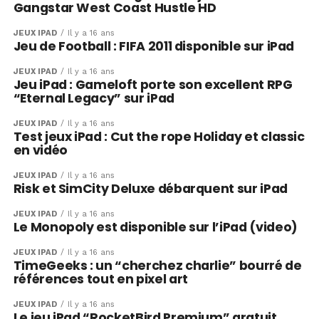
Gangstar West Coast Hustle HD
JEUX IPAD
Il y a 16 ans
Jeu de Football : FIFA 2011 disponible sur iPad
JEUX IPAD
Il y a 16 ans
Jeu iPad : Gameloft porte son excellent RPG
“Eternal Legacy” sur iPad
JEUX IPAD
Il y a 16 ans
Test jeux iPad : Cut the rope Holiday et classic
en vidéo
JEUX IPAD
Il y a 16 ans
Risk et SimCity Deluxe débarquent sur iPad
JEUX IPAD
Il y a 16 ans
Le Monopoly est disponible sur l’iPad (video)
JEUX IPAD
Il y a 16 ans
TimeGeeks : un “cherchez charlie” bourré de
références tout en pixel art
JEUX IPAD
Il y a 16 ans
Le jeu iPad “RocketBird Premium” gratuit