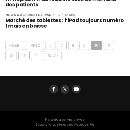
des patients
NEWS & ACTUALITÉS IPAD
Il y a 12 ans
Marché des tablettes : l’iPad toujours numéro
1 mais en baisse
« DÉB
‹ PRÉC
6
7
8
9
10
11
12
13
14
SUIV ›
𝕏
Paramètres vie privée
Tous droits réservés Keleops AG