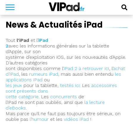
News & Actualités iPad
Tout
l’iPad
et l’
iPad
2
avec les informations générales sur la tablette
d’Apple, sur son
système d’exploitation iOS, sur les nouveautés d’Apple.
D’autres catégories
sont disponibles comme l’
iPad 2 à retrouver ici
, l’
achat
d’iPad
, les
rumeurs iPad
, mais aussi bien entendu
les
applications iPad
ou
les jeux
pour la tablette,
testés ici.
Les
accessoires
sont présents dans
cette catégorie
. Les
concurrents
de
l’iPad ne sont pas oubliés, ainsi que
la lecture
d’eBooks
.
Mais parce qu’il ne faut pas toujours être sérieux, on
oublie pas
l’humour
et les
vidéos iPad
!