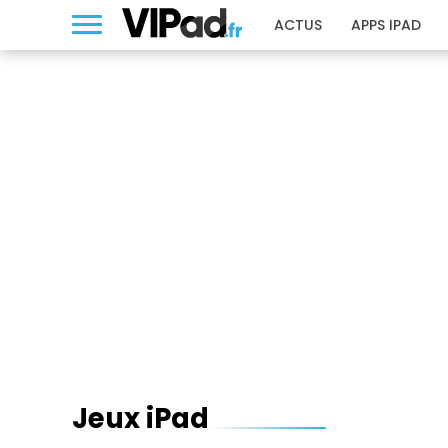
ACTUS
APPS IPAD
Jeux iPad
JEUX IPAD