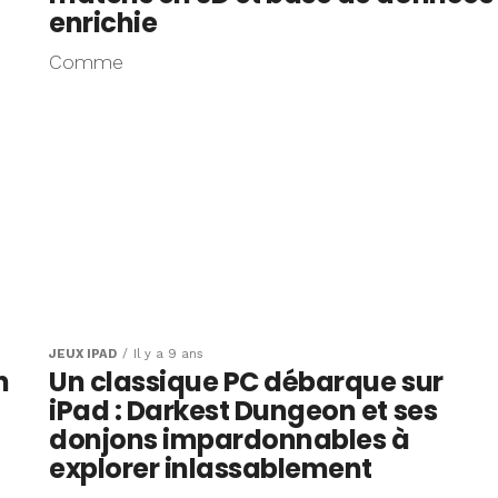
enrichie
Comme
JEUX IPAD
Il y a 9 ans
n
Un classique PC débarque sur
iPad : Darkest Dungeon et ses
donjons impardonnables à
explorer inlassablement