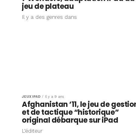
jeu de plateau
Il y a des genres dans
JEUX IPAD
Il y a 9 ans
Afghanistan ’11, le jeu de gestio
et de tactique “historique”
original débarque sur iPad
L’éditeur