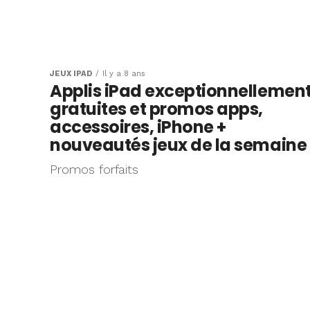
JEUX IPAD
Il y a 8 ans
Applis iPad exceptionnellemen
gratuites et promos apps,
accessoires, iPhone +
nouveautés jeux de la semaine
Promos forfaits