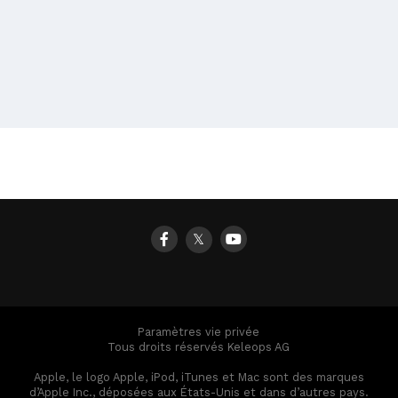
𝕏
Paramètres vie privée
Tous droits réservés Keleops AG
Apple, le logo Apple, iPod, iTunes et Mac sont des marques
d’Apple Inc., déposées aux États-Unis et dans d’autres pays.